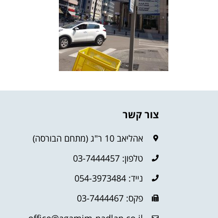
צור קשר
אהליאב 10 ר"ג (מתחם הבורסה)
טלפון: 03-7444457
נייד: 054-3973484
פקס: 03-7444467
office@agamim-nadlan.co.il