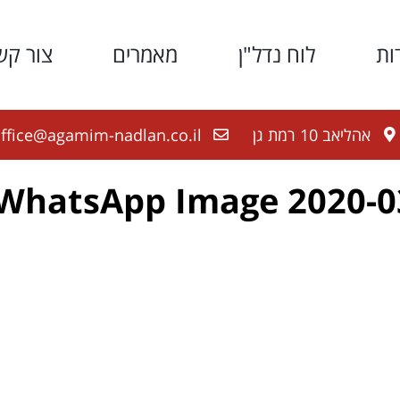
ות
לוח נדל"ן
מאמרים
צור קש
אהליאב 10 רמת גן
ffice@agamim-nadlan.co.il
WhatsApp Image 2020-03-