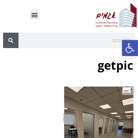
פתח סרגל נגישות
getpic