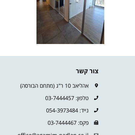
צור קשר
אהליאב 10 ר"ג (מתחם הבורסה)
טלפון: 03-7444457
נייד: 054-3973484
פקס: 03-7444467
office@agamim-nadlan.co.il