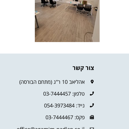
צור קשר
אהליאב 10 ר"ג (מתחם הבורסה)
טלפון: 03-7444457
נייד: 054-3973484
פקס: 03-7444467
office@agamim-nadlan.co.il