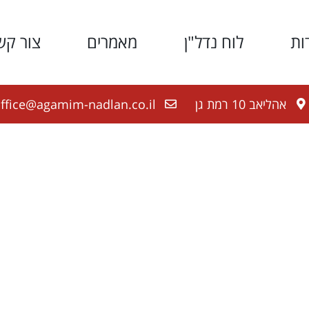
ות
לוח נדל"ן
מאמרים
צור קש
אהליאב 10 רמת גן
ffice@agamim-nadlan.co.il