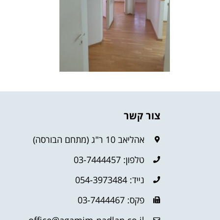
צור קשר
אהליאב 10 ר"ג (מתחם הבורסה)
טלפון: 03-7444457
נייד: 054-3973484
פקס: 03-7444467
office@agamim-nadlan.co.il