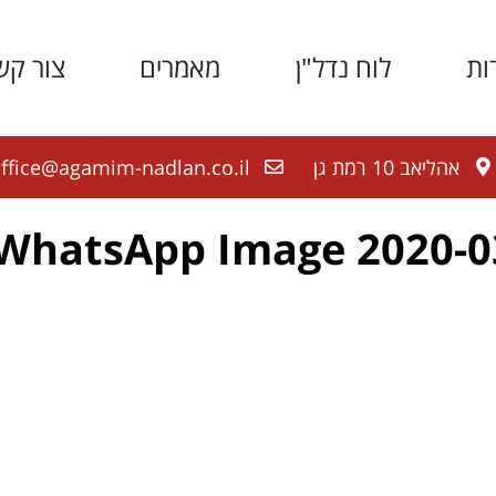
ות
לוח נדל"ן
מאמרים
צור קש
אהליאב 10 רמת גן
ffice@agamim-nadlan.co.il
WhatsApp Image 2020-03-