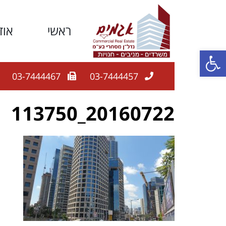
ראשי
אוד
פתח סרגל נגישות
03-7444467
03-7444457
20160722_113750