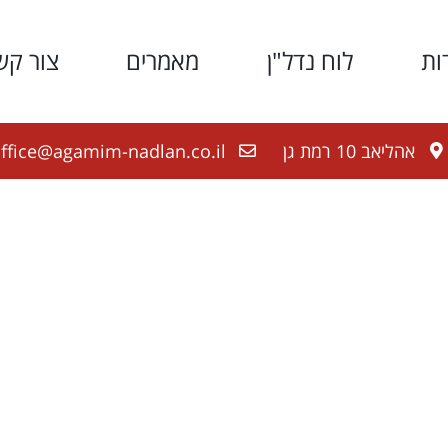
ות
לוח נדל"ן
מאמרים
צור קש
אהליאב 10 רמת גן
ffice@agamim-nadlan.co.il