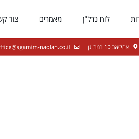
ות
לוח נדל"ן
מאמרים
צור קש
אהליאב 10 רמת גן
ffice@agamim-nadlan.co.il