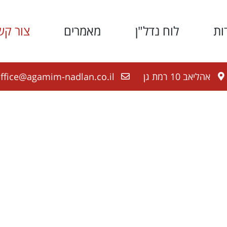
ות
לוח נדל"ן
מאמרים
צור קש
אהליאב 10 רמת גן
ffice@agamim-nadlan.co.il