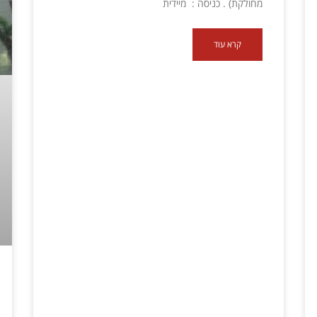
מחולקת) . כניסה : מיידית
קרא עוד