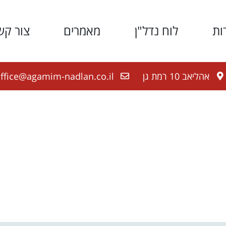
ות
לוח נדל"ן
מאמרים
צור קש
אהליאב 10 רמת גן
ffice@agamim-nadlan.co.il