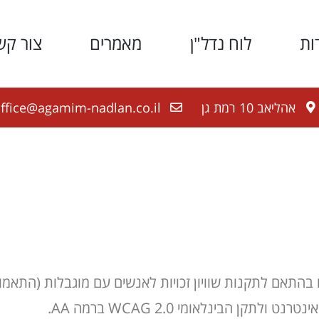
ות
לוח נדל"ן
מאמרים
צור קש
אהליאב 10 רמת גן
ffice@agamim-nadlan.co.il