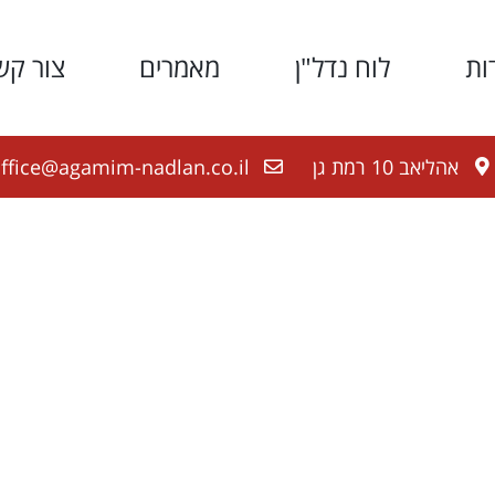
ות
לוח נדל"ן
מאמרים
צור קש
אהליאב 10 רמת גן
ffice@agamim-nadlan.co.il